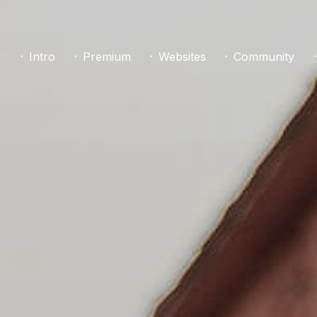
᛫ Intro
᛫ Premium
᛫ Websites
᛫ Community
᛫