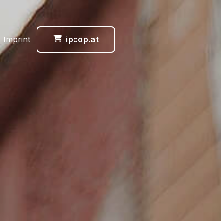
 Imprint
ipcop.at