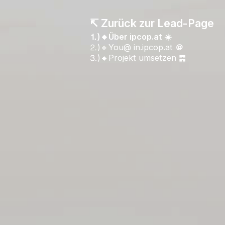
↸ Zurück zur Lead-Page
⒈)🔸Über ipcop.at ☀️
⒉)🔸You@ in.ipcop.at
＠
⒊)🔸Projekt umsetzen ䷴